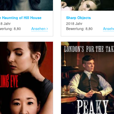
 Haunting of Hill House
Sharp Objects
8 Jahr
2018 Jahr
ertung: 8,80
Ansehen
Bewertung: 8,80
Anseh