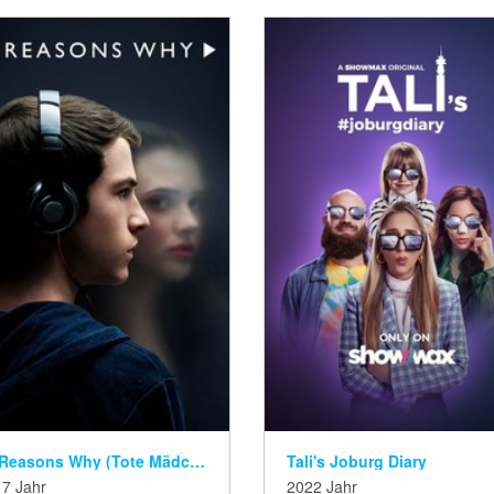
13 Reasons Why (Tote Mädchen lügen nicht)
Tali's Joburg Diary
7 Jahr
2022 Jahr