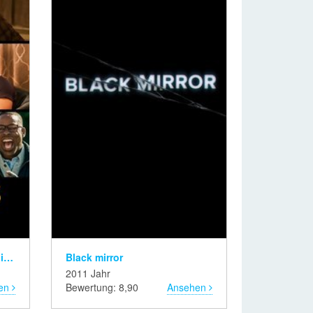
This is us (This is us – Das ist Leben)
Black mirror
2011 Jahr
en
Bewertung: 8,90
Ansehen