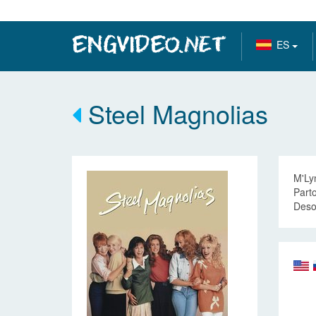
ES
Steel Magnolias
M'Lyn
Parto
Deso