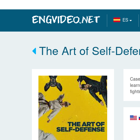
ES
The Art of Self-Def
Casey
learn
fight