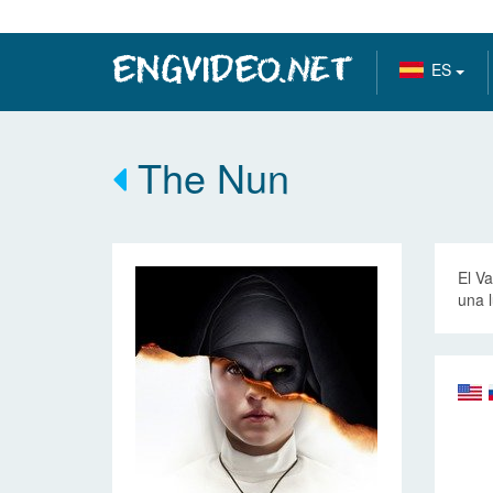
ES
The Nun
El V
una 