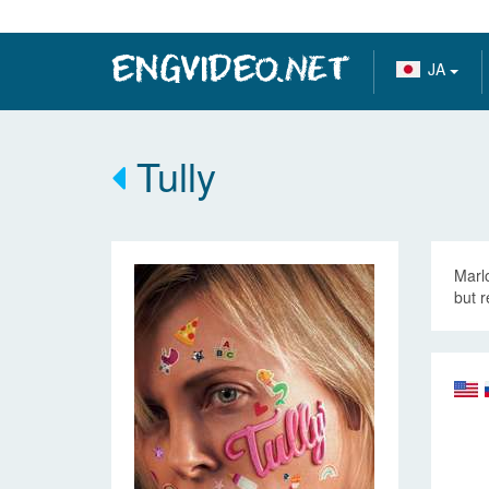
JA
Tully
Marlo
but 