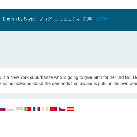
English by Skype
ブログ
コミュニティ
記事
ビデオ
 is a New York suburbanite who is going to give birth for her 3rd kid. 
remains oblivious about the demands that awakens puts on his own wif