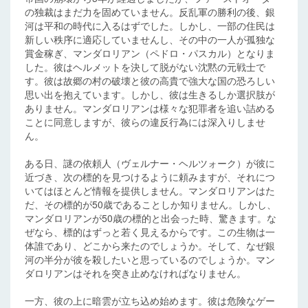
の独裁はまだ力を固めていません。反乱軍の勝利の後、銀
河は平和の時代に入るはずでした。しかし、一部の住民は
新しい秩序に適応していませんし、その中の一人が孤独な
賞金稼ぎ、マンダロリアン（ペドロ・パスカル）となりま
した。彼はヘルメットを決して脱がない沈黙の元戦士で
す。彼は故郷の村の破壊と彼の高貴で強大な国の恐ろしい
思い出を抱えています。しかし、彼は生きるしか選択肢が
ありません。マンダロリアンは様々な犯罪者を追い詰める
ことに同意しますが、彼らの違反行為には深入りしませ
ん。
ある日、謎の依頼人（ヴェルナー・ヘルツォーク）が彼に
近づき、次の標的を見つけるように頼みますが、それにつ
いてはほとんど情報を提供しません。マンダロリアンはた
だ、その標的が50歳であることしか知りません。しかし、
マンダロリアンが50歳の標的と出会った時、驚きます。な
ぜなら、標的はずっと若く見えるからです。この生物は一
体誰であり、どこから来たのでしょうか。そして、なぜ銀
河の半分が彼を殺したいと思っているのでしょうか。マン
ダロリアンはそれを突き止めなければなりません。
一方、彼の上に暗雲が立ち込め始めます。彼は危険なゲー