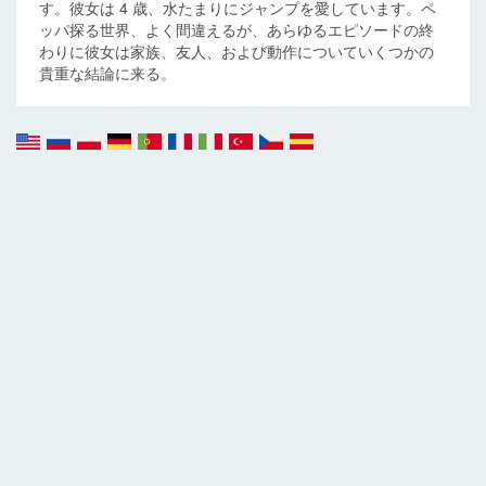
す。彼女は 4 歳、水たまりにジャンプを愛しています。ペ
ッパ探る世界、よく間違えるが、あらゆるエピソードの終
わりに彼女は家族、友人、および動作についていくつかの
貴重な結論に来る。