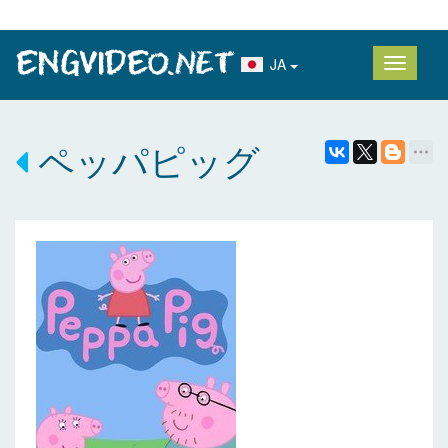
JA
ペッパピッグ