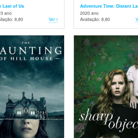
 Last of Us
23 ano
2020 ano
liação: 8,80
Ver
Avaliação: 8,80