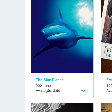
The Blue Planet
Fr
2001 ano
19
Avaliação: 8,90
Ver
Ava