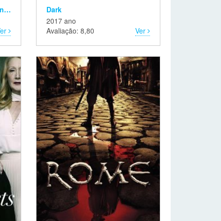
Adventure Time: Distant Lands
Dark
2017 ano
Ver
Avaliação: 8,80
Ver