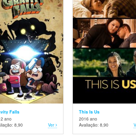
vity Falls
This Is Us
12 ano
2016 ano
liação: 8,90
Ver
Avaliação: 8,90