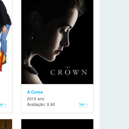
A Coroa
2016 ano
Ver
Avaliação: 8,90
Ver