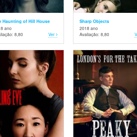
 Haunting of Hill House
Sharp Objects
18 ano
2018 ano
liação: 8,80
Ver
Avaliação: 8,80