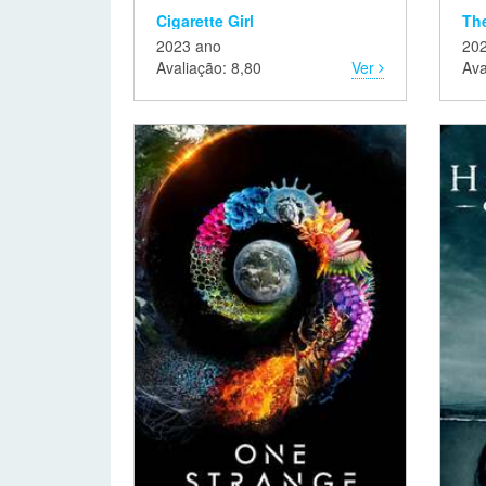
Cigarette Girl
The
2023 ano
20
Avaliação: 8,80
Ver
Ava