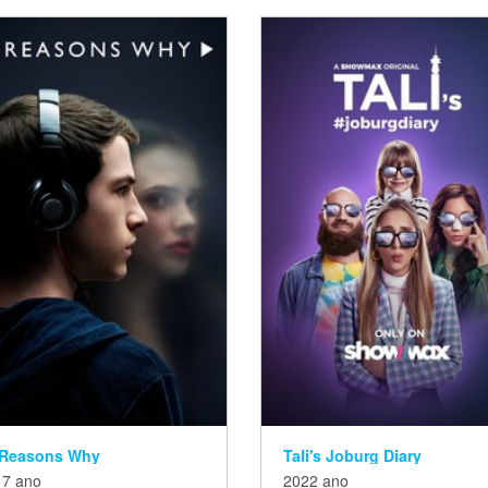
 Reasons Why
Tali's Joburg Diary
17 ano
2022 ano