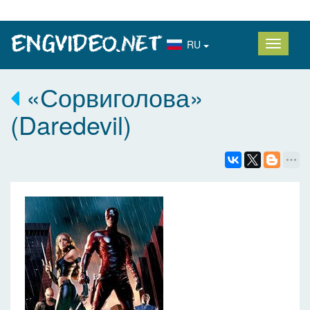
RU
«Сорвиголова»
(Daredevil)