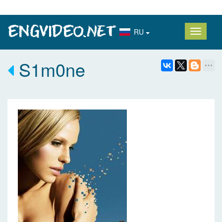
RU
S1m0ne