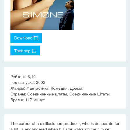
Download
Трейлер
Рейтинг: 6,10
Год выпуска: 2002
Жанры: Фантастика, Комедия, Драма
Страны: Соединенные штаты, Соединенные Штаты
Время: 117 минут
The career of a disillusioned producer, who is desperate for
a hit, is endangered when his star walks off the film set.