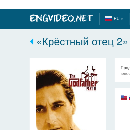
RU
«Крёстный отец 2» (
Прод
юнос