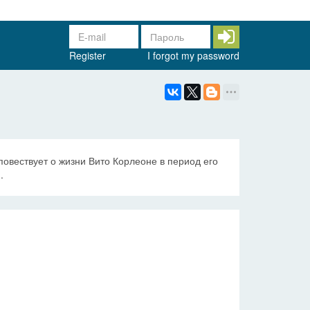
Register
I forgot my password
овествует о жизни Вито Корлеоне в период его
.