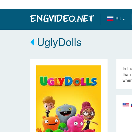
RU
UglyDolls
In th
than 
where