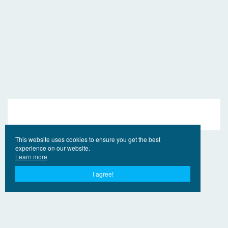
This website uses cookies to ensure you get the best
experience on our website.
Learn more
I agree!
© 2017 - 2026 EngVideo.Pro