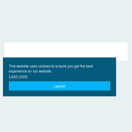
This website uses cookies to ensure you get the best
experience on our website.
Learn more
I agree!
© 2017 - 2026 EngVideo.Pro
Bağlantılar
Hak sahipleri için
Privacy Policy