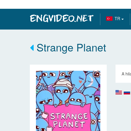
TR
Strange Planet
A hil