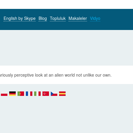
English by Skype
Blog
Topluluk
Makaleler
Vidyo
ariously perceptive look at an alien world not unlike our own.