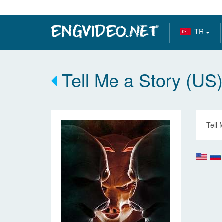
TR
Tell Me a Story (US
Tell 